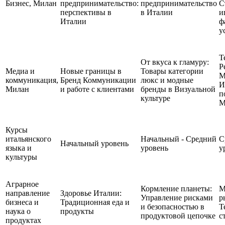
Бизнес, Милан
предпринимательство:
предпринимательство
С
перспективы в
в Италии
и
Италии
ф
у
Т
От вкуса к гламуру:
Р
Медиа и
Новые границы в
Товары категории
М
коммуникация,
Бренд Коммуникации
люкс и модные
И
Милан
и работе с клиентами
бренды в Визуальной
п
культуре
М
Курсы
итальянского
Начальный - Средний
С
Начальный уровень
языка и
уровень
у
культуры
Аграрное
Кормление планеты:
М
направление
Здоровье Италии:
Управление рисками
р
бизнеса и
Традиционная еда и
и безопасностью в
Т
наука о
продукты
продуктовой цепочке
с
продуктах