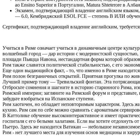
ao Ensino Superior в Португалии, Matura Shteterore в Алба
Экзамен, подтверждающий владение английским языком, 
— 6.0, Кембриджский ESOL FCE – степень B ИЛИ обучени
Сертификат, подтверждающий владение английским, требуется в
Учиться в Риме означает учиться в динамичным центре культур
волшебный город — дар истории с модернистской сущностью,
площади Пьяцца Навона, нестандартная форма которой образов
Рим также славится политической стабильностью, с его эконо
Еще один выдающийся факт, - то, что именно в Риме находится ф
Рим полон безграничных открытий. Приятная прогулка по жи
Лучший пример тому — Тревильский фонтан. Эта потрясающая др
Отбросьте сомнения и шагните в историю старинного Рима, из
Римской империи; загляните на Римский форум и представьте, 
забудьте взобраться на Испанские ступени.
Рим хаотичен, но обладает неповторимым характером. Здесь ж
кухню. Рим сам по себе можно сравнить с ароматным сервиро
В Каттолике обучение высокоинтерактивное и имеет практичес
госпиталя с его белыми халатами. Если вы хотите отдохнуть 
Пьетро. Здесь же находится Ватикан — небольшое независимое
Рим - нет лучшего места для изучения основ медицины и хирур