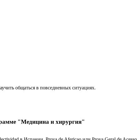
научить общаться в повседневных ситуациях.
грамме "Медицина и хирургия"
tividad в Испании, Prova de Afericao или Prova Geral de Acesso