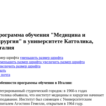
рограмма обучения "Медицина и
ирургия" в университете Каттолика,
талия
змер шрифта
уменьшить размер шрифта
увеличить размер шрифта
чать
 почта
обенности программы обучения в Италии:
егрированный студенческий городок: в 1960-х годах
толика объявила, что институт медицины и хирургии начинает
еподавание. Институт был совмещен с Университетским
питалем Агостино Гемелли, открытым в 1964 году.