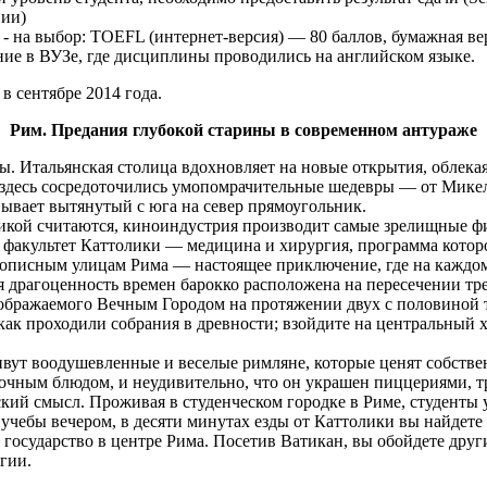
нии)
- на выбор: TOEFL (интернет-версия) — 80 баллов, бумажная ве
е в ВУЗе, где дисциплины проводились на английском языке.
 сентябре 2014 года.
Рим. Предания глубокой старины в современном антураже
ы. Итальянская столица вдохновляет на новые открытия, облека
 здесь сосредоточились умопомрачительные шедевры — от Мике
ывает вытянутый с юга на север прямоугольник.
микой считаются, киноиндустрия производит самые зрелищные фи
акультет Каттолики — медицина и хирургия, программа которого п
вописным улицам Рима — настоящее приключение, где на кажд
агоценность времен барокко расположена на пересечении трех до
ображаемого Вечным Городом на протяжении двух с половиной т
как проходили собрания в древности; взойдите на центральный 
ивут воодушевленные и веселые римляне, которые ценят собстве
вочным блюдом, и неудивительно, что он украшен пиццериями, т
кий смысл. Проживая в студенческом городке в Риме, студенты
от учебы вечером, в десяти минутах езды от Каттолики вы найд
 государство в центре Рима. Посетив Ватикан, вы обойдете дру
гии.