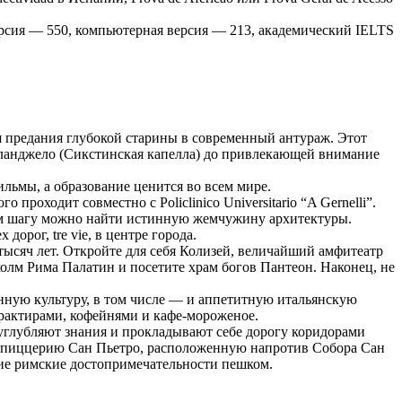
рсия — 550, компьютерная версия — 213, академический IELTS
я предания глубокой старины в современный антураж. Этот
ланджело (Сикстинская капелла) до привлекающей внимание
льмы, а образование ценится во всем мире.
роходит совместно с Policlinico Universitario “A Gernelli”.
ом шагу можно найти истинную жемчужину архитектуры.
рог, tre vie, в центре города.
ысяч лет. Откройте для себя Колизей, величайший амфитеатр
холм Рима Палатин и посетите храм богов Пантеон. Наконец, не
нную культуру, в том числе — и аппетитную итальянскую
рактирами, кофейнями и кафе-мороженое.
 углубляют знания и прокладывают себе дорогу коридорами
ете пиццерию Сан Пьетро, расположенную напротив Собора Сан
гие римские достопримечательности пешком.