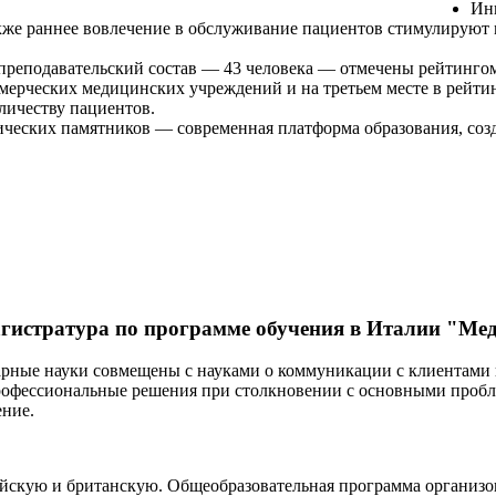
Ин
кже раннее вовлечение в обслуживание пациентов стимулируют
 преподавательский состав — 43 человека — отмечены рейтинго
мерческих медицинских учреждений и на третьем месте в рейти
личеству пациентов.
рических памятников — современная платформа образования, со
истратура по программе обучения в Италии "Ме
рные науки совмещены с науками о коммуникации с клиентами и
рофессиональные решения при столкновении с основными пробл
ение.
йскую и британскую. Общеобразовательная программа организо