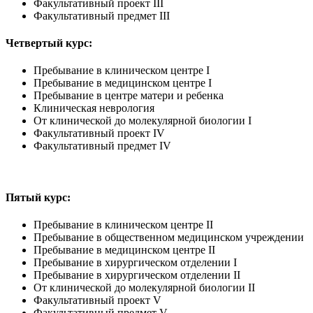
Факультативный проект III
Факультативный предмет III
Четвертый курс:
Пребывание в клиническом центре I
Пребывание в медицинском центре I
Пребывание в центре матери и ребенка
Клиническая неврология
От клинической до молекулярной биологии I
Факультативный проект IV
Факультативный предмет IV
Пятый курс:
Пребывание в клиническом центре II
Пребывание в общественном медицинском учреждении
Пребывание в медицинском центре II
Пребывание в хирургическом отделении I
Пребывание в хирургическом отделении II
От клинической до молекулярной биологии II
Факультативный проект V
Факультативный предмет V