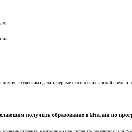
урс
цина
ы помочь студентам сделать первые шаги в итальянской среде и 
желающим получить образование в Италии по про
ровень студента, необходимо предоставить результат сдачи (Selec