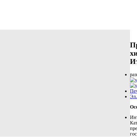
П
х
И
ра
Пе
Эл.
Ос
Инт
Кат
пр
гос