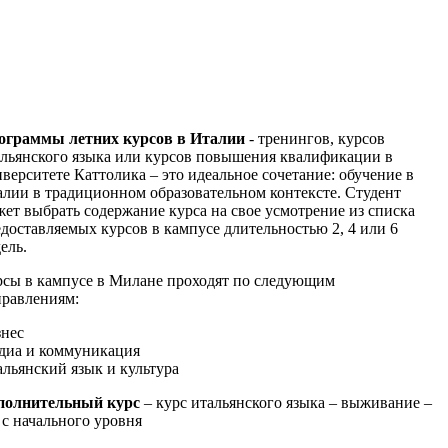
ограммы летних курсов в Италии
- тренингов, курсов
альянского языка или курсов повышения квалификации в
верситете Каттолика – это идеальное сочетание: обучение в
лии в традиционном образовательном контексте. Студент
ет выбрать содержание курса на свое усмотрение из списка
доставляемых курсов в кампусе длительностью 2, 4 или 6
ель.
рсы в кампусе в Милане проходят по следующим
правлениям:
знес
диа и коммуникация
льянский язык и культура
полнительный курс
– курс итальянского языка – выживание –
. с начального уровня