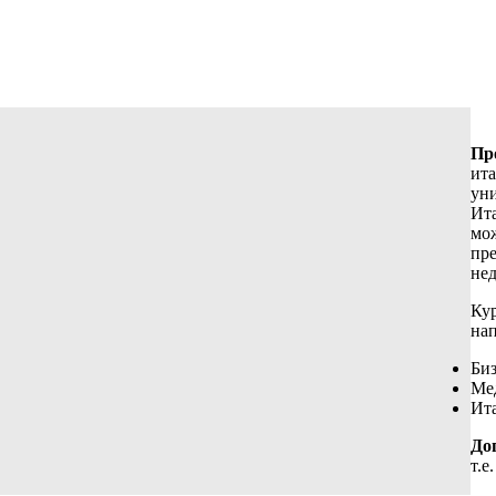
Пр
ит
уни
Ита
мож
пре
нед
Ку
на
Би
Ме
Ита
До
т.е