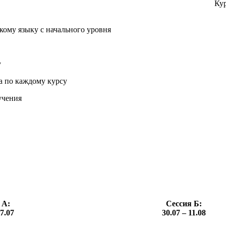
Кур
кому языку с начального уровня
у
та по каждому курсу
учения
 А:
Сессия Б:
27.07
30.07 – 11.08