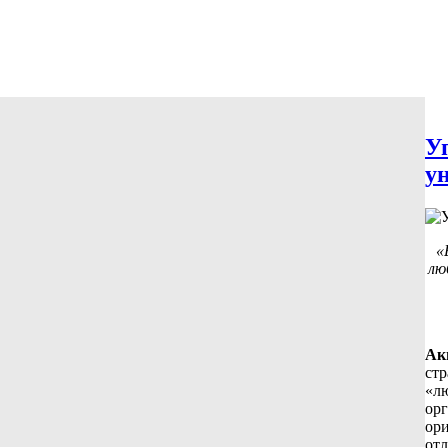
У
у
«
лю
Ак
стр
«лю
орг
ори
от