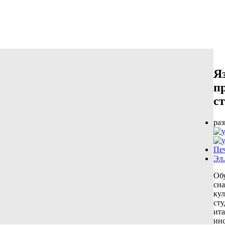
Я
п
с
ра
Пе
Эл.
Обу
сна
кул
сту
ита
ин